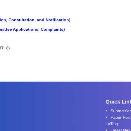
on, Consultation, and Notification)
mittee Applications, Complaints)
GMT+8)
Quick Lin
•
Submissio
• Paper Form
LaTex
)
•
Latest Ne